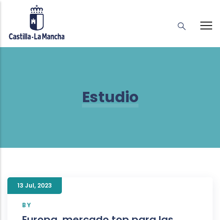
Estudio
13 Jul
,
2023
BY
Europa, mercado top para las