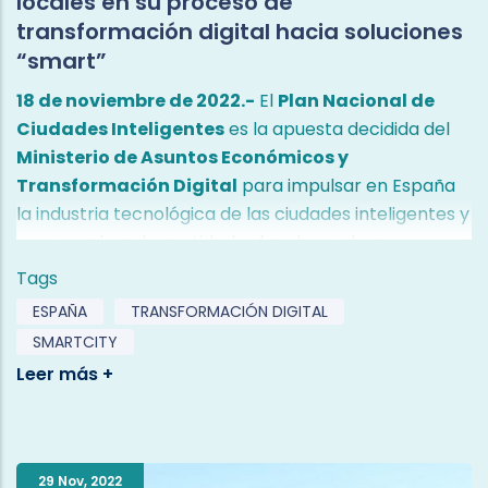
locales en su proceso de
transformación digital hacia soluciones
“smart”
18 de noviembre de 2022.-
El
Plan Nacional de
Ciudades Inteligentes
es la apuesta decidida del
Ministerio de Asuntos Económicos y
Transformación Digital
para impulsar en España
la industria tecnológica de las ciudades inteligentes y
para ayudar a las entidades locales en los procesos
de transformación hacia
Ciudades y Destinos
Tags
Inteligentes
. El objetivo de esta propuesta es
ESPAÑA
TRANSFORMACIÓN DIGITAL
apoyar a las entidades locales en su proceso de
SMARTCITY
transformación digital, favoreciendo la
incorporación de soluciones smart en las ciudades y
destinos turísticos, con el propósito de mejorar la
eficiencia en la prestación de servicios públicos y de
adecuar la oferta de servicios a las necesidades
29 Nov
,
2022