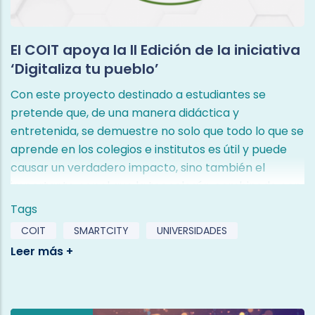
El COIT apoya la II Edición de la iniciativa
‘Digitaliza tu pueblo’
Con este proyecto destinado a estudiantes se
pretende que, de una manera didáctica y
entretenida, se demuestre no solo que todo lo que se
aprende en los colegios e institutos es útil y puede
causar un verdadero impacto, sino también el
importante papel que la tecnología, combinada con
la ciencia, desempeña en nuestras vidas.
Tags
"Un año más, nuestro objetivo es que las futuras
COIT
SMARTCITY
UNIVERSIDADES
generaciones utilicen las tecnologías que ya
manejan en su día a día para transformar su
entorno inmediato. Nuestro objetivo es que sean una
pieza clave en la solución de los problemas de la