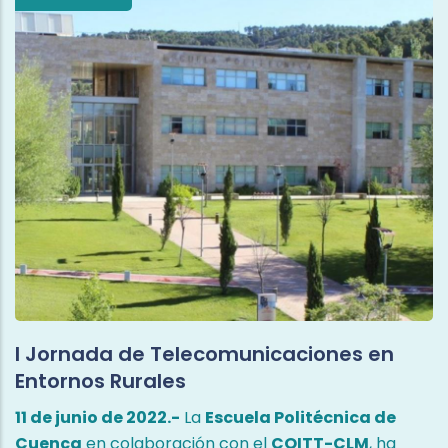
reales de ciudadanos y turistas, situados en el centro
de la acción pública, impulsando el fortalecimiento
de la industria TIC.
Saber más.
I Jornada de Telecomunicaciones en
Entornos Rurales
11 de junio de 2022.-
La
Escuela Politécnica de
Cuenca
en colaboración con el
COITT-CLM
, ha